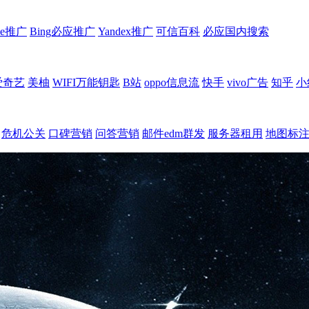
le推广
Bing必应推广
Yandex推广
可信百科
必应国内搜索
爱奇艺
美柚
WIFI万能钥匙
B站
oppo信息流
快手
vivo广告
知乎
小
危机公关
口碑营销
问答营销
邮件edm群发
服务器租用
地图标