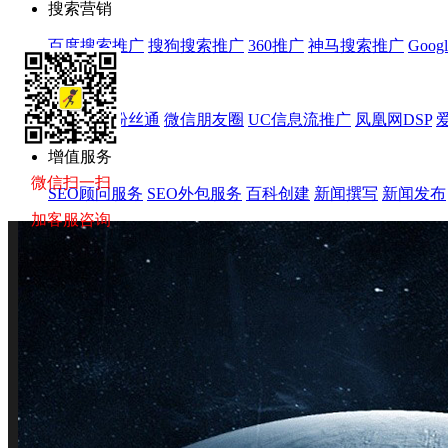
搜索营销
百度搜索推广
搜狗搜索推广
360推广
神马搜索推广
Goog
效果营销
新浪微博粉丝通
微信朋友圈
UC信息流推广
凤凰网DSP
增值服务
微信扫一扫
SEO顾问服务
SEO外包服务
百科创建
新闻撰写
新闻发布
加客服咨询