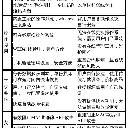
州/青岛/香港/深圳】，全国访问
以单线和双线为主
流畅均衡
内置主流的操作系统，windows
需用户自备操作系统，
正版激活
自行安装
无法在线更换操作系
操
可在线更换操作系统
统，需要用户自己重装
作
易
没有在线管理工具，维
WEB在线管理，简单方便
用
护困难
重置密码麻烦，且被破
手机验证密码设置，安全方便
解的风险大
每份数据多份副本，单份损坏
用户自行搭建，使用传
可在短时间内快速恢复
统存储设备，价格高昂
容
灾
用户自定义快照、自定义镜
数据损坏需用户自己修
备
像，一次配置多次使用
复
份
没有提供快照功能，无
快速自动故障恢复
法做到自动故障恢复
很难阻止MAC欺骗和
有效阻止MAC欺骗和ARP攻击
ARP攻击
安