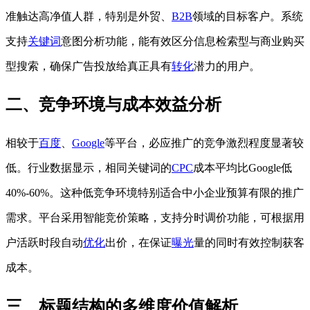
准触达高净值人群，特别是外贸、
B2B
领域的目标客户。系统
支持
关键词
意图分析功能，能有效区分信息检索型与商业购买
型搜索，确保广告投放给真正具有
转化
潜力的用户。
二、竞争环境与成本效益分析
相较于
百度
、
Google
等平台，必应推广的竞争激烈程度显著较
低。行业数据显示，相同关键词的
CPC
成本平均比Google低
40%-60%。这种低竞争环境特别适合中小企业预算有限的推广
需求。平台采用智能竞价策略，支持分时调价功能，可根据用
户活跃时段自动
优化
出价，在保证
曝光
量的同时有效控制获客
成本。
三、标题结构的多维度价值解析