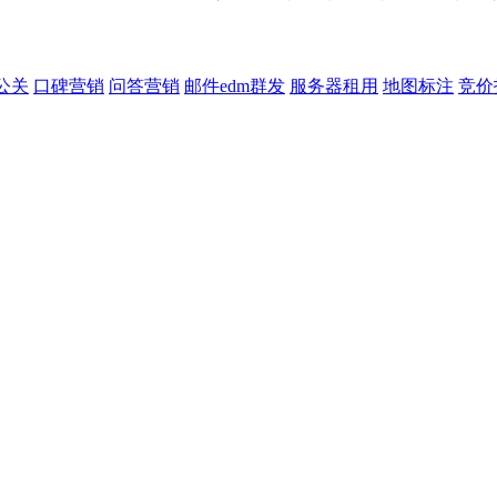
公关
口碑营销
问答营销
邮件edm群发
服务器租用
地图标注
竞价