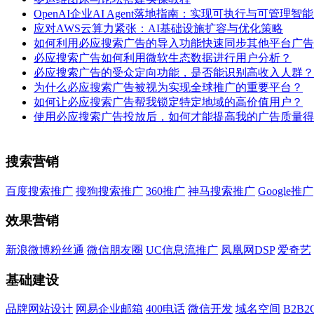
OpenAI企业AI Agent落地指南：实现可执行与可管理智
应对AWS云算力紧张：AI基础设施扩容与优化策略
如何利用必应搜索广告的导入功能快速同步其他平台广告
必应搜索广告如何利用微软生态数据进行用户分析？
必应搜索广告的受众定向功能，是否能识别高收入人群？
为什么必应搜索广告被视为实现全球推广的重要平台？
如何让必应搜索广告帮我锁定特定地域的高价值用户？
使用必应搜索广告投放后，如何才能提高我的广告质量得
搜索营销
百度搜索推广
搜狗搜索推广
360推广
神马搜索推广
Google推广
效果营销
新浪微博粉丝通
微信朋友圈
UC信息流推广
凤凰网DSP
爱奇艺
基础建设
品牌网站设计
网易企业邮箱
400电话
微信开发
域名空间
B2B