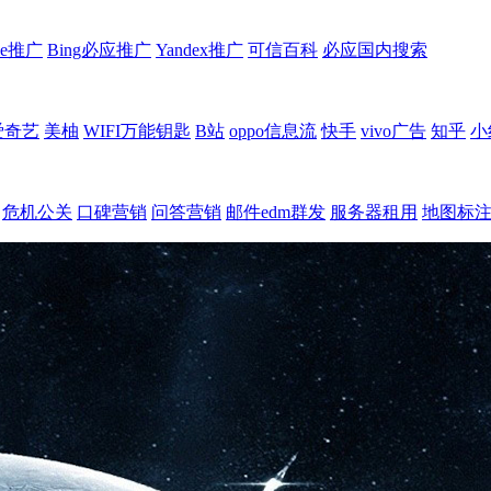
le推广
Bing必应推广
Yandex推广
可信百科
必应国内搜索
爱奇艺
美柚
WIFI万能钥匙
B站
oppo信息流
快手
vivo广告
知乎
小
危机公关
口碑营销
问答营销
邮件edm群发
服务器租用
地图标