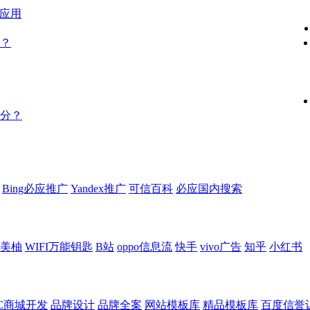
能应用
？
分？
Bing必应推广
Yandex推广
可信百科
必应国内搜索
美柚
WIFI万能钥匙
B站
oppo信息流
快手
vivo广告
知乎
小红书
2C商城开发
品牌设计
品牌全案
网站模板库
精品模板库
百度信誉