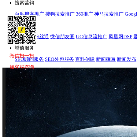
搜索营销
百度搜索推广
搜狗搜索推广
360推广
神马搜索推广
Goog
效果营销
新浪微博粉丝通
微信朋友圈
UC信息流推广
凤凰网DSP
增值服务
微信扫一扫
SEO顾问服务
SEO外包服务
百科创建
新闻撰写
新闻发布
加客服咨询