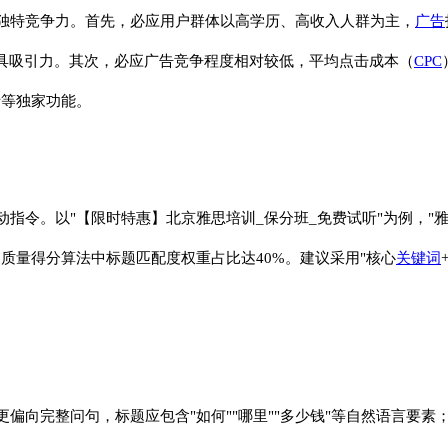
独特竞争力。首先，必应用户群体以高学历、高收入人群为主，
广告
极具吸引力。其次，必应广告竞争程度相对较低，平均点击成本（
CPC
分析等独家功能。
令。以"【限时特惠】北京雅思培训_保分班_免费试听"为例，"雅
质量得分算法中标题匹配度权重占比达40%。建议采用"核心
关键词
偏向完整问句，标题应包含"如何""哪里""多少钱"等自然语言要素