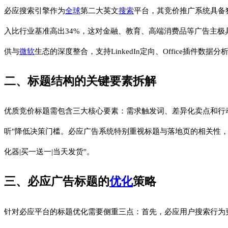
必应搜索引擎作为
全球
第二大英文
搜索
平台，其竞价推广系统具备
入比行业基准高出34%，这对金融、教育、高端消费品等广告主
供与
微软
生态的深度整合，支持LinkedIn定向、Office插件数据
二、标题结构的关键要素拆解
优质竞价标题需包含三大核心要素：需求触发词、差异化卖点和行动指
听"降低决策门槛。必应广告系统特别重视标题与落地页的相关性，
化器|买一送一|当天发货"。
三、必应广告标题的
优化
策略
针对必应平台的标题优化需要侧重三点：首先，必应用户搜索行为更