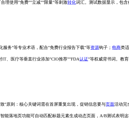
合理使用"免费""立减""限量"等刺激
转化
词汇。测试数据显示，包含价格
制化服务"等专业术语，配合"免费行业报告下载"等
资源
钩子；
电商
类适
T、医疗等垂直行业添加"CIO推荐""FDA
认证
"等权威背书词。教育
一致"原则：核心关键词需在首屏重复出现，促销信息要与
页面
活动完
智能落地页功能可自动匹配标题元素生成动态页面，A/B测试表明这