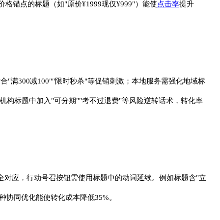
锚点的标题（如"原价¥1999现仅¥999"）能使
点击率
提升
合"满300减100""限时秒杀"等促销刺激；本地服务需强化地域标
机构标题中加入"可分期""考不过退费"等风险逆转话术，转化率
全对应，行动号召按钮需使用标题中的动词延续。例如标题含"立
种协同优化能使转化成本降低35%。