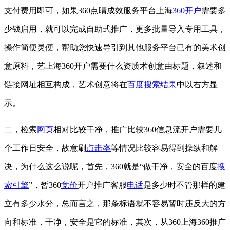
支付费用即可，如果360点睛成效服务平台上海
360开户
需要多
少钱启用，就可以完成自助式推广，更多批量导入专用工具，
操作简便灵便，帮助您快速导引到其他服务平台已有的美术创
意原料，艺上海360开户需要什么资质术创意由标题，叙述和
链接网址相互构成，艺术创意将在
百度
搜索结果
中以右方显
示。
二，检索
网页
相对比较干净，推广比较360信息流开户需要几
个工作日安全，故意刷
点击率
等情况比较容易得到操纵和解
决，为什么这么说呢，首先，360就是“做干净，安全的百度
搜
索引擎
”，暂360
竞价
开户推广客服
电话
是多少时不管那样的建
立有多少水分，总而言之，那条标语就不容易暂时违反大的方
向和标准，干净，安全是它的标准，其次，从360上海360推广