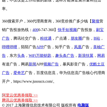
题，不仅仅是工作经验的磨练，这样才能保证展示量和点击
率。
360搜索开户，360代理商查询，360竞价推广多少钱【
聚搜
营
销广告投放热线：
400
0-747-360】
快手
短视频
广告投放，
刷宝
广告
，腾讯社交广告，
粉丝通
，广点通，
朋友圈
广告，
B站
，
哔哩哔哩
，陌陌广告
APP
广告，知乎广告，
凤凰
广告，
美柚广
告
，东方
头条
，
WiFi万能钥匙
，
趣头条广告
，
新浪扶翼
，
网易
有道广告，网易
新闻
APP
视频广告
，暴风影音广告，
优酷
土豆
广告
，
爱奇艺
广告，百度信息流，华为信息流广告核心代理商
开户，https://www.jusoucn.com/。
阿里云优惠券领取 >>
腾讯云优惠券领取 >>
© 2017 上海聚搜信息技术有限公司 版权所有
电
脑版