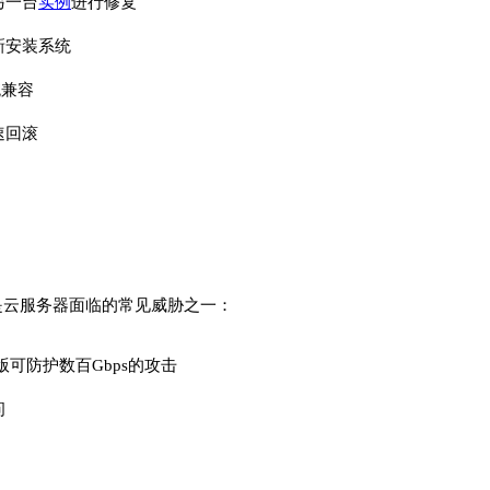
另一台
实例
进行修复
新安装系统
统兼容
速回滚
是云服务器面临的常见威胁之一：
版可防护数百Gbps的攻击
问