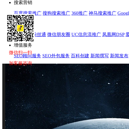
搜索营销
百度搜索推广
搜狗搜索推广
360推广
神马搜索推广
Goog
效果营销
新浪微博粉丝通
微信朋友圈
UC信息流推广
凤凰网DSP
增值服务
微信扫一扫
SEO顾问服务
SEO外包服务
百科创建
新闻撰写
新闻发布
加客服咨询