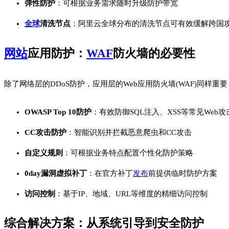
弹性防护
：可根据业务需求随时升级防护带宽
全球
清洗节点
：阿里云全球分布的清洗节点可有效缓解跨国
网站
应用防护：
WAF
防火墙的必要性
除了网络层的DDoS防护，应用层的Web应用防火墙(WAF)同样重要
OWASP Top 10防护
：有效防御SQL注入、XSS等常见Web攻
CC攻击防护
：智能识别并拦截恶意爬虫和CC攻击
自定义规则
：可根据业务特点配置个性化防护策略
0day漏洞虚拟补丁
：在官方补丁
发布
前提供临时防护方案
访问控制
：基于IP、地域、URL等维度的精细访问控制
综合解决方案：从系统引导到安全防护