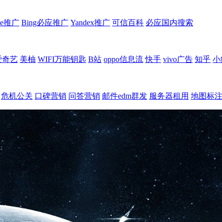
le推广
Bing必应推广
Yandex推广
可信百科
必应国内搜索
爱奇艺
美柚
WIFI万能钥匙
B站
oppo信息流
快手
vivo广告
知乎
小
危机公关
口碑营销
问答营销
邮件edm群发
服务器租用
地图标