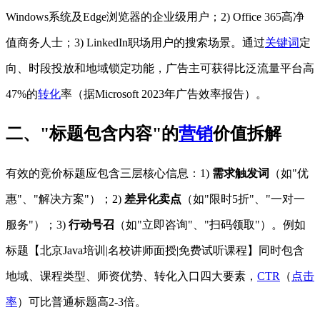
Windows系统及Edge浏览器的企业级用户；2) Office 365高净
值商务人士；3) LinkedIn职场用户的搜索场景。通过
关键词
定
向、时段投放和地域锁定功能，广告主可获得比泛流量平台高
47%的
转化
率（据Microsoft 2023年广告效率报告）。
二、"标题包含内容"的
营销
价值拆解
有效的竞价标题应包含三层核心信息：1)
需求触发词
（如"优
惠"、"解决方案"）；2)
差异化卖点
（如"限时5折"、"一对一
服务"）；3)
行动号召
（如"立即咨询"、"扫码领取"）。例如
标题【北京Java培训|名校讲师面授|免费试听课程】同时包含
地域、课程类型、师资优势、转化入口四大要素，
CTR
（
点击
率
）可比普通标题高2-3倍。