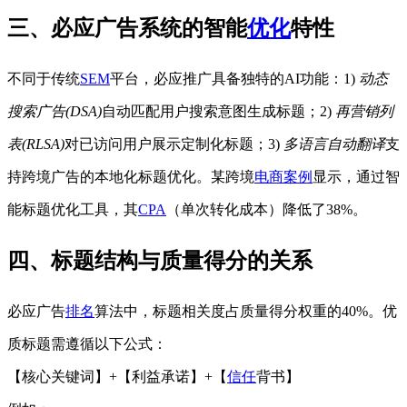
三、必应广告系统的智能
优化
特性
不同于传统
SEM
平台，必应推广具备独特的AI功能：1)
动态
搜索广告(DSA)
自动匹配用户搜索意图生成标题；2)
再营销列
表(RLSA)
对已访问用户展示定制化标题；3)
多语言自动翻译
支
持跨境广告的本地化标题优化。某跨境
电商
案例
显示，通过智
能标题优化工具，其
CPA
（单次转化成本）降低了38%。
四、标题结构与质量得分的关系
必应广告
排名
算法中，标题相关度占质量得分权重的40%。优
质标题需遵循以下公式：
【核心关键词】+【利益承诺】+【
信任
背书】